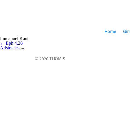
Skip
to
the
content
Home
Gi
Immanuel Kant
Beitragsnavigation
←
Eph 4,26
Aristoteles
→
© 2026 THOMIS