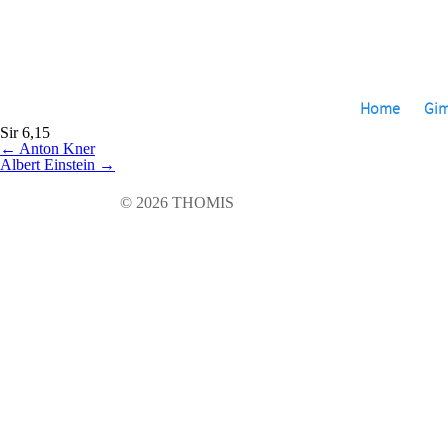
Skip
to
the
content
Home
Gi
Sir 6,15
Beitragsnavigation
←
Anton Kner
Albert Einstein
→
© 2026 THOMIS