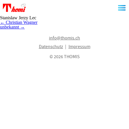
Skip
to
the
content
Stanislaw Jerzy Lec
Beitragsnavigation
←
Christian Wagner
unbekannt
→
info@thomis.ch
Datenschutz
Impressum
© 2026 THOMIS